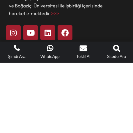
ve Boğaziçi Üniversitesi ile işbirliği içerisinde
hareket etmektedir
>>>
Hızlı Menü
Şimdi Ara
WhatsApp
Teklif Al
Sitede Ara
Hakkımızda
Referanslarımız
Yeteneklerimiz
Mühendislik Hizmetleri
Yapı Güçlendirme Çözümleri
Yapı Müşavirliği
Teklif Alın
Sık Sorulanlar
Haberler