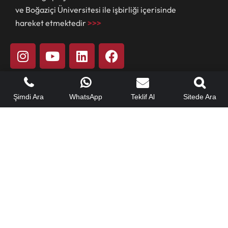
ve Boğaziçi Üniversitesi ile işbirliği içerisinde
hareket etmektedir
>>>
Hızlı Menü
Şimdi Ara
WhatsApp
Teklif Al
Sitede Ara
Hakkımızda
Referanslarımız
Yeteneklerimiz
Mühendislik Hizmetleri
Yapı Güçlendirme Çözümleri
Yapı Müşavirliği
Teklif Alın
Sık Sorulanlar
Haberler