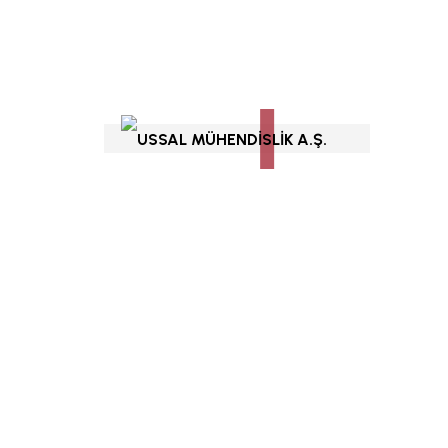
ın
alısınız
.
Hızlı Menü
Hakkımızda
Referanslarımız
 veya yeni yapıların daha güçlü
Yeteneklerimiz
de İstanbul Teknik Üniversitesi
Mühendislik Hizmetleri
tedir
>>>
Yapı Güçlendirme Çözümler