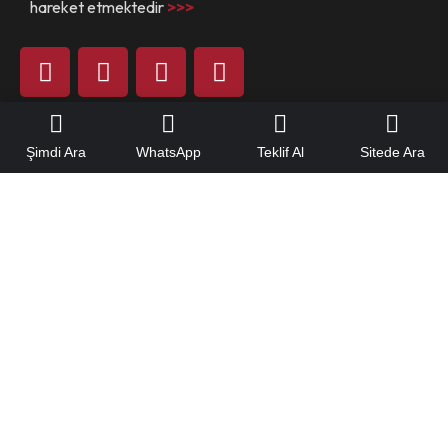
hareket etmektedir
>>>
Hızlı Menü
Şimdi Ara
WhatsApp
Teklif Al
Sitede Ara
Hakkımızda
Referanslarımız
Yeteneklerimiz
Mühendislik Hizmetleri
Yapı Güçlendirme Çözümleri
Yapı Müşavirliği
Teklif Alın
Sık Sorulanlar
Haberler
İletişim