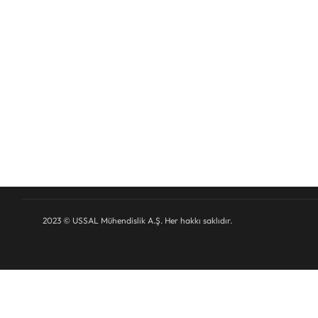
Yapıların deprem güvenliğinin belirlenmesi ve güçlendiril
daha güçlü üretilmesi konusunda hizmet vermektedir. Yür
İstanbul Teknik Üniversitesi ve Boğaziçi Üniversitesi ile işb
etmektedir
>>>
2023 © USSAL Mühendislik A.Ş. Her hakkı saklıdır.