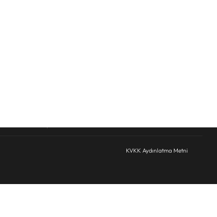
Telefon
*
KVKK Onay
*
KVKK Aydınlatma Metnini Okudum
mu
Formu Gönder
KVKK Aydınlatma Metni