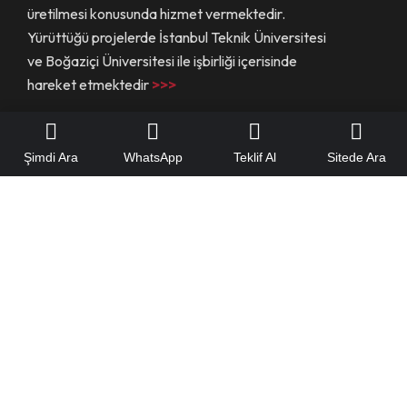
üretilmesi konusunda hizmet vermektedir.
Yürüttüğü projelerde İstanbul Teknik Üniversitesi
ve Boğaziçi Üniversitesi ile işbirliği içerisinde
hareket etmektedir
>>>
Şimdi Ara
WhatsApp
Teklif Al
Sitede Ara
Hızlı Menü
Hakkımızda
Referanslarımız
Yeteneklerimiz
Mühendislik Hizmetleri
Yapı Güçlendirme Çözümleri
Yapı Müşavirliği
Teklif Alın