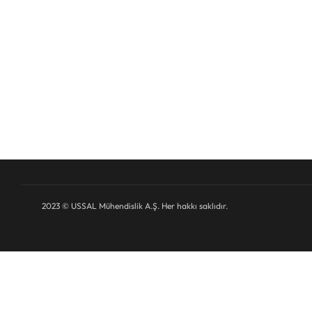
daha güçlü üretilmesi konusunda hizmet vermektedir. Yür
İstanbul Teknik Üniversitesi ve Boğaziçi Üniversitesi ile işb
etmektedir
>>>
2023 © USSAL Mühendislik A.Ş. Her hakkı saklıdır.