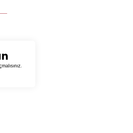
ın
çmalısınız
.