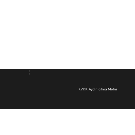
Telefon
*
KVKK Onay
*
KVKK Aydınlatma Metnini Okudum
Formu
Formu Gönder
KVKK Aydınlatma Metni