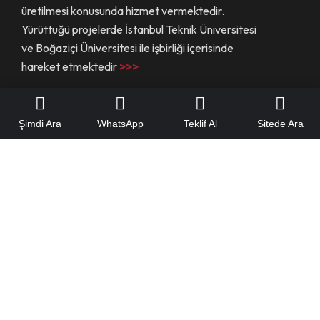
üretilmesi konusunda hizmet vermektedir.
Yürüttüğü projelerde İstanbul Teknik Üniversitesi
ve Boğaziçi Üniversitesi ile işbirliği içerisinde
hareket etmektedir
>>>
Şimdi Ara
WhatsApp
Teklif Al
Sitede Ara
Hızlı Menü
Hakkımızda
Referanslarımız
Yeteneklerimiz
Mühendislik Hizmetleri
Yapı Güçlendirme Çözümleri
Yapı Müşavirliği
Teklif Alın