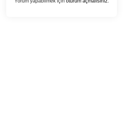
Yorum yapabilmek için
oturum açmalısınız
.