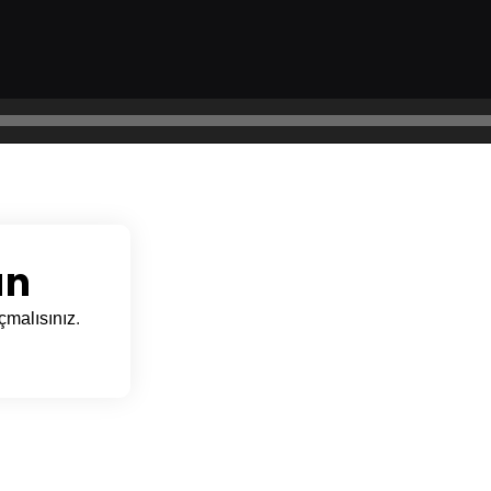
ın
çmalısınız
.