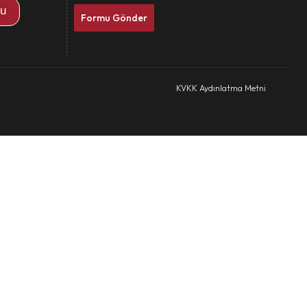
mu
Formu Gönder
KVKK Aydınlatma Metni