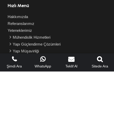
Hızlı Menü
Hakkımızda
Referanslarımız
Yeteneklerimiz
Mühendislik Hizmetleri
Yapı Güçlendirme Çözümleri
Yapı Müşavirliği
Teklif Alın
Sık Sorulanlar
Şimdi Ara
WhatsApp
Teklif Al
Sitede Ara
Haberler
İletişim
Deprem Testi Talep Formu