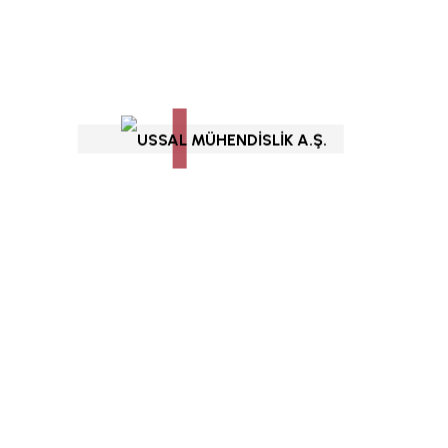
Hızlı Menü
Hakkımızda
Referanslarımız
Yeteneklerimiz
 veya yeni yapıların daha
Mühendislik Hizmetleri
ojelerde İstanbul Teknik
Yapı Güçlendirme Çözümleri
hareket etmektedir
>>>
Yapı Müşavirliği
Teklif Alın
Sık Sorulanlar