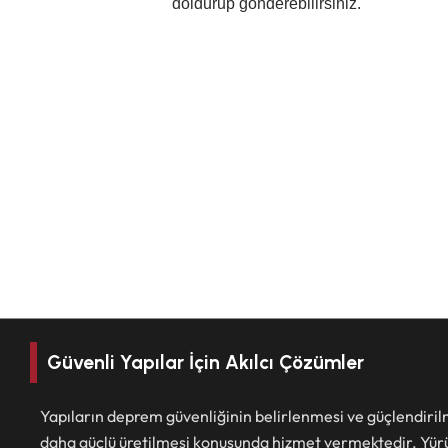
doldurup gönderebilirsiniz.
Güvenli Yapılar İçin Akılcı Çözümler
Yapıların deprem güvenliğinin belirlenmesi ve güçlendiril
daha güçlü üretilmesi konusunda hizmet vermektedir. Yür