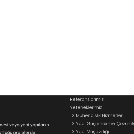
Hızlı Menü
Hakkımızda
Referanslarımız
Yeteneklerimiz
Mühendislik Hizmetleri
Yapı Güçlendirme Çözümle
mesi veya yeni yapıların
Yapı Müşavirliği
üttüğü projelerde