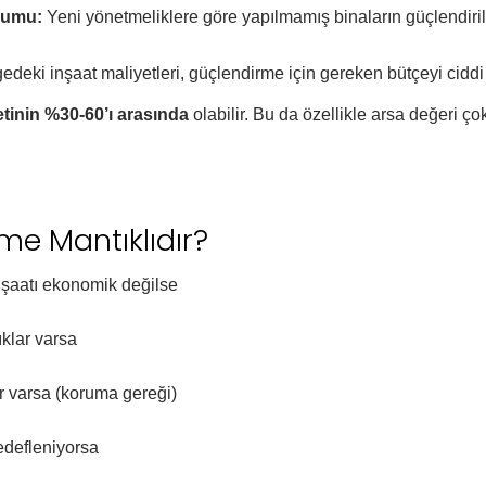
rumu:
Yeni yönetmeliklere göre yapılmamış binaların güçlendi
edeki inşaat maliyetleri, güçlendirme için gereken bütçeyi ciddi ş
etinin %30-60’ı arasında
olabilir. Bu da özellikle arsa değeri 
e Mantıklıdır?
nşaatı ekonomik değilse
ıklar varsa
er varsa (koruma gereği)
hedefleniyorsa