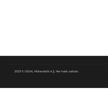
daha güçlü üretilmesi konusunda hizmet vermektedir. Yür
İstanbul Teknik Üniversitesi ve Boğaziçi Üniversitesi ile işb
etmektedir
>>>
2023 © USSAL Mühendislik A.Ş. Her hakkı saklıdır.