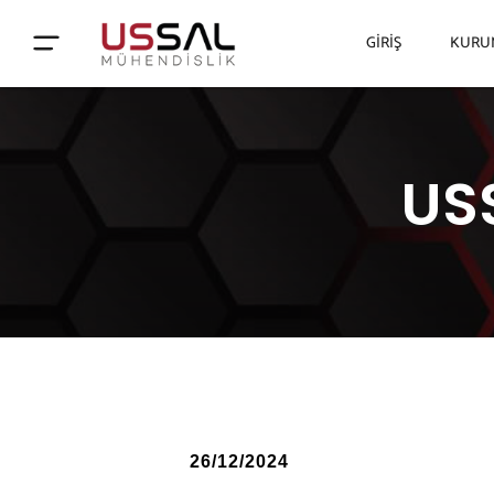
GIRIŞ
KURU
USS
26/12/2024