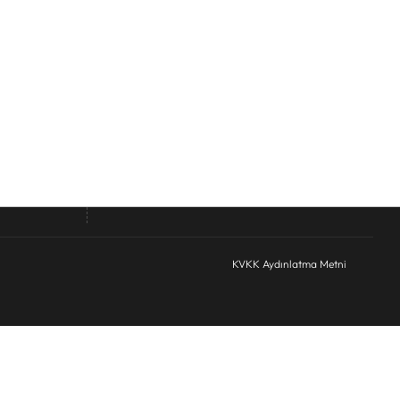
Telefon
*
KVKK Onay
*
KVKK Aydınlatma Metnini Okudum
Formu
Formu Gönder
KVKK Aydınlatma Metni